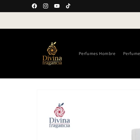
Ir
directamente
Facebook
Instagram
YouTube
TikTok
al contenido
Te damos la bienvenida a nuestra tienda
Perfumes Hombre
Perfume
Ir
directamente
a la
información
del producto