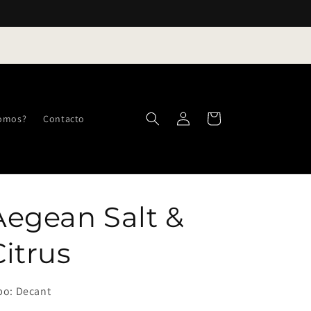
Iniciar
Carrito
somos?
Contacto
sesión
Aegean Salt &
Citrus
po: Decant