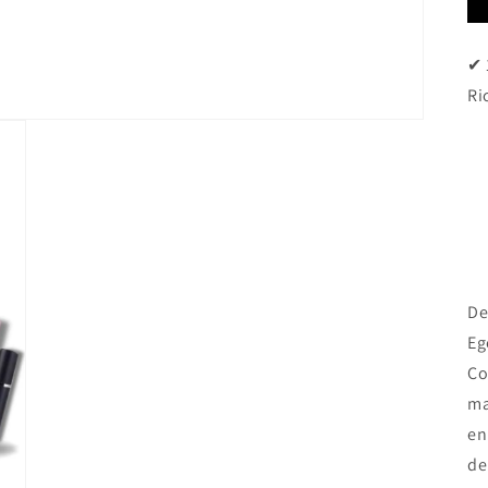
✔ 
Ri
De
Eg
Co
ma
en
de