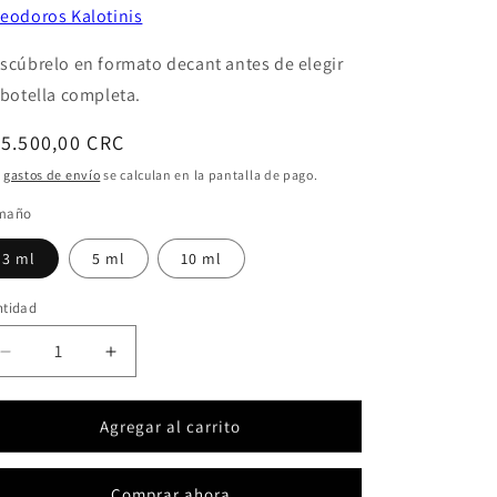
eodoros Kalotinis
scúbrelo en formato decant antes de elegir
 botella completa.
ecio
5.500,00 CRC
bitual
s
gastos de envío
se calculan en la pantalla de pago.
maño
3 ml
5 ml
10 ml
ntidad
ntidad
Reducir
Aumentar
cantidad
cantidad
para
para
Agregar al carrito
Aegean
Aegean
Salt
Salt
&amp;
&amp;
Comprar ahora