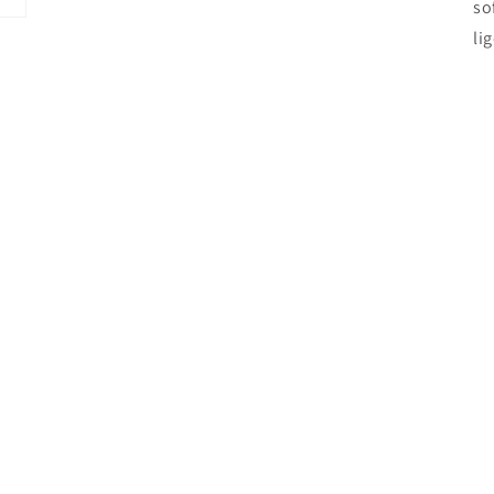
so
li