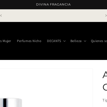
DIVINA FRAGANCIA
Envíos gratis a compras mayores a ¢75.000 o 5
decants
s Mujer
Perfumes Nicho
DECANTS
Belleza
Quienes 
Ti