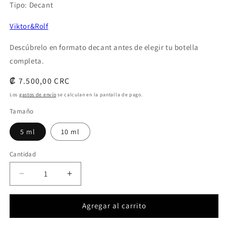
Tipo: Decant
Viktor&Rolf
Descúbrelo en formato decant antes de elegir tu botella
completa.
Precio
₡ 7.500,00 CRC
habitual
Los
gastos de envío
se calculan en la pantalla de pago.
Tamaño
5 ml
10 ml
Cantidad
Cantidad
Reducir
Aumentar
cantidad
cantidad
para
para
Agregar al carrito
Flowerbomb
Flowerbomb
Ruby
Ruby