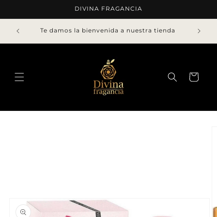
Ir
DIVINA FRAGANCIA
directamente
al contenido
Te damos la bienvenida a nuestra tienda
Carrito
Ir
directamente
a la
información
del producto