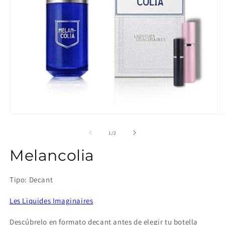
Abrir
Ab
elemento
e
multimedia
m
de
1
/
2
1
2
en
e
Melancolia
una
u
ventana
v
modal
m
Tipo: Decant
Les Liquides Imaginaires
Descúbrelo en formato decant antes de elegir tu botella