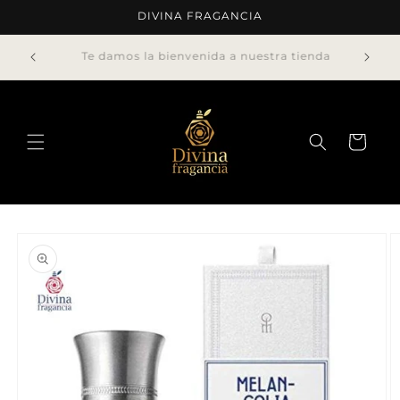
Ir
DIVINA FRAGANCIA
directamente
al contenido
Envíos gratis a compras mayores a ¢75.000 o 5
decants
Carrito
Ir
directamente
a la
información
del producto