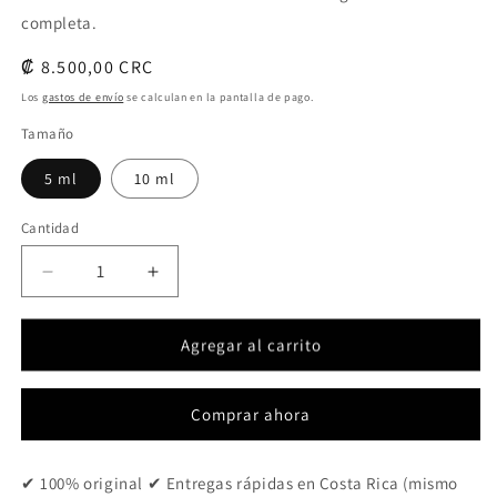
completa.
Precio
₡ 8.500,00 CRC
habitual
Los
gastos de envío
se calculan en la pantalla de pago.
Tamaño
5 ml
10 ml
Cantidad
Cantidad
Reducir
Aumentar
cantidad
cantidad
para
para
Agregar al carrito
Melancolia
Melancolia
Comprar ahora
✔ 100% original ✔ Entregas rápidas en Costa Rica (mismo