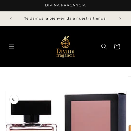
Ir
DIVINA FRAGANCIA
directamente
al contenido
Te damos la bienvenida a nuestra tienda
Carrito
Ir
directamente
a la
información
del producto