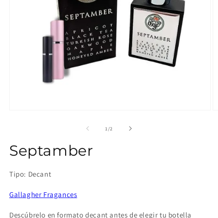
Abrir
Ab
elemento
e
multimedia
m
de
1
/
2
1
2
en
e
Septamber
una
u
ventana
v
modal
m
Tipo: Decant
Gallagher Fragances
Descúbrelo en formato decant antes de elegir tu botella