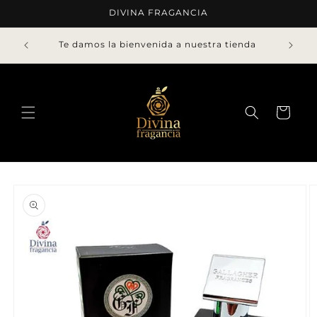
Ir
DIVINA FRAGANCIA
directamente
al contenido
Te damos la bienvenida a nuestra tienda
Carrito
Ir
directamente
a la
información
del producto