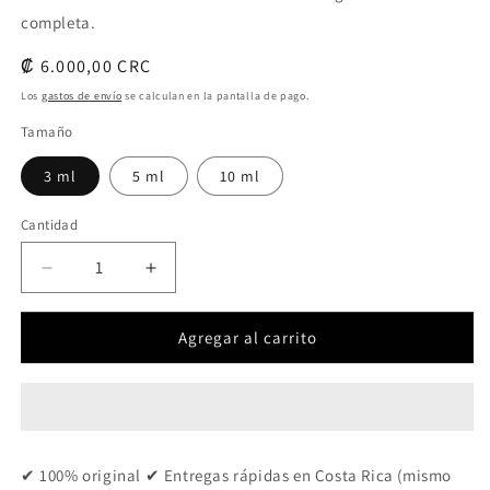
completa.
Precio
₡ 6.000,00 CRC
habitual
Los
gastos de envío
se calculan en la pantalla de pago.
Tamaño
3 ml
5 ml
10 ml
Cantidad
Cantidad
Reducir
Aumentar
cantidad
cantidad
para
para
Agregar al carrito
Septamber
Septamber
✔ 100% original ✔ Entregas rápidas en Costa Rica (mismo