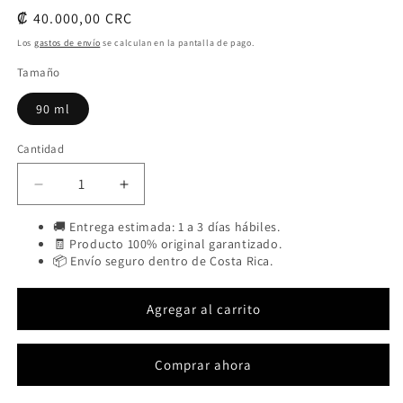
Precio
₡ 40.000,00 CRC
habitual
Los
gastos de envío
se calculan en la pantalla de pago.
Tamaño
90 ml
Cantidad
Cantidad
Reducir
Aumentar
cantidad
cantidad
🚚 Entrega estimada: 1 a 3 días hábiles.
para
para
🧾 Producto 100% original garantizado.
Signature
Signature
📦 Envío seguro dentro de Costa Rica.
Agregar al carrito
Comprar ahora