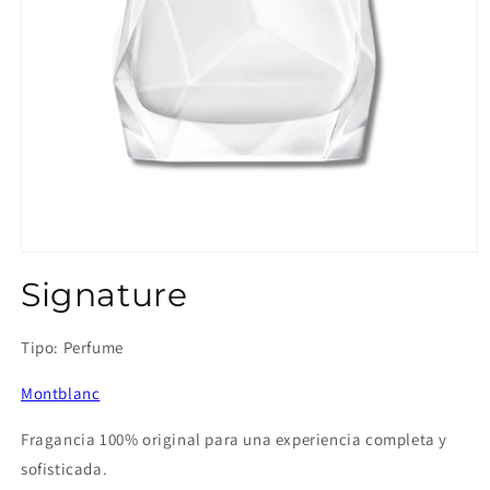
Abrir
elemento
Signature
multimedia
1
en
una
Tipo: Perfume
ventana
modal
Montblanc
Fragancia 100% original para una experiencia completa y
sofisticada.