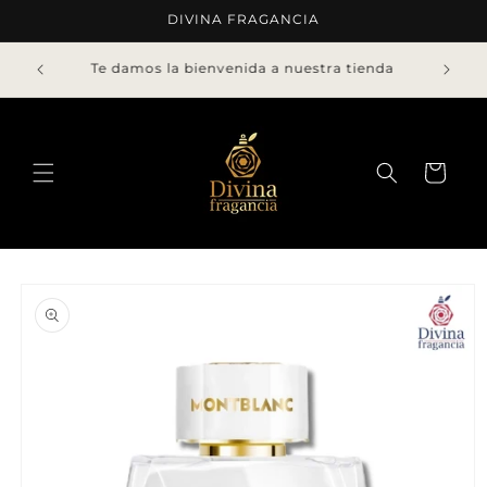
Ir
DIVINA FRAGANCIA
directamente
al contenido
Envíos gratis a compras mayores a ¢75.000 o 5
decants
Carrito
Ir
directamente
a la
información
del producto