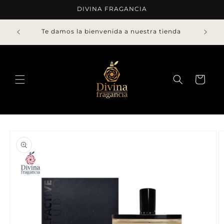
Ir
DIVINA FRAGANCIA
directamente
al contenido
Envíos 
Te damos la bienvenida a nuestra tienda
Carrito
Ir
directamente
a la
información
del producto