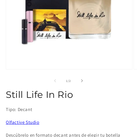
Abrir
Ab
elemento
e
multimedia
m
de
1
/
2
1
2
en
e
Still Life In Rio
una
u
ventana
v
modal
m
Tipo: Decant
Olfactive Studio
Descúbrelo en formato decant antes de elegir tu botella