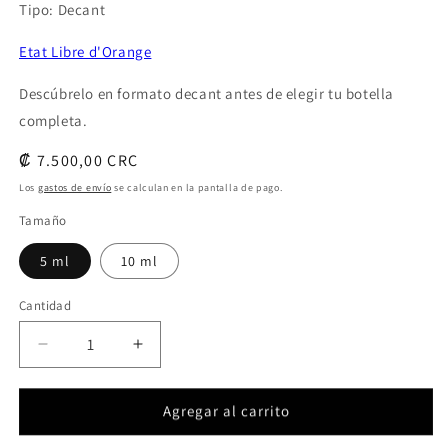
Tipo: Decant
Etat Libre d'Orange
Descúbrelo en formato decant antes de elegir tu botella
completa.
Precio
₡ 7.500,00 CRC
habitual
Los
gastos de envío
se calculan en la pantalla de pago.
Tamaño
5 ml
10 ml
Cantidad
Cantidad
Reducir
Aumentar
cantidad
cantidad
para
para
Agregar al carrito
You
You
Or
Or