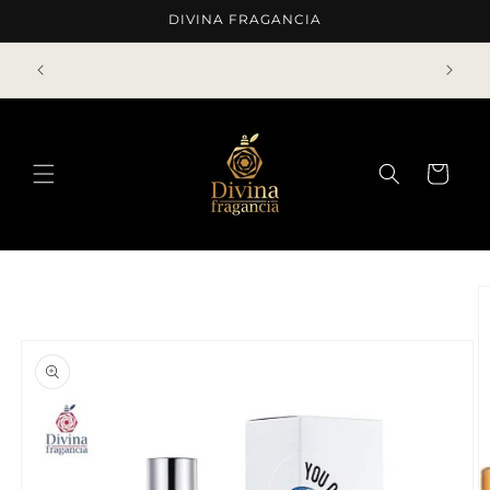
Ir
DIVINA FRAGANCIA
directamente
al contenido
Envíos gratis a compras mayores a ¢75.000 o 5
decants
Carrito
Ir
directamente
a la
información
del producto